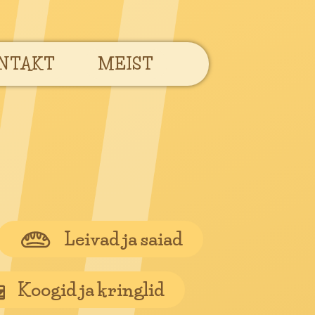
NTAKT
MEIST
Leivad ja saiad
Koogid ja kringlid