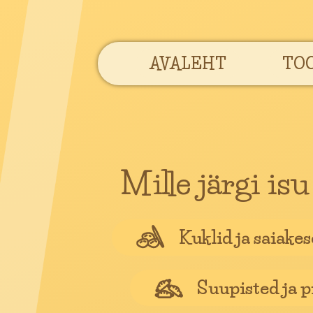
AVALEHT
TO
Mille järgi is
Kuklid ja saiake
Suupisted ja 