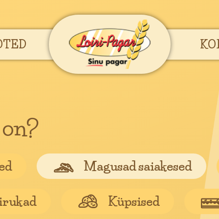
OTED
KO
u on?
sed
Magusad saiakesed
pirukad
Küpsised